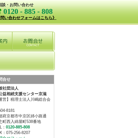
相談・お問い合わせ
☎
0120 - 885 - 808
お問い合わせフォームはこちら》
問合せ
般社団法人
益相続支援センター京滋
運営】税理士法人川嶋総合会
04-8181
都府京都市中京区姉小路通
之町西入綿屋町538番地
EL：
0120-885-808
X：075-256-8207