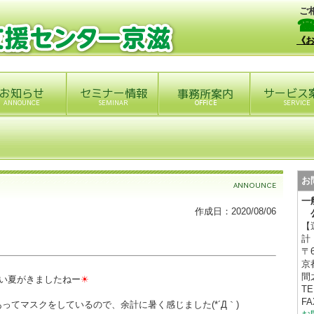
ご
《
お
一
作成日：2020/08/06
公
【
計
〒6
京
間
~い夏がきましたねー
☀
T
FA
ってマスクをしているので、余計に暑く感じました(*´Д｀)